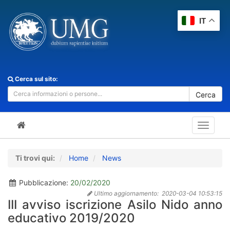
IT
Cerca sul sito:
Cerca
Toggle
navigat
Ti trovi qui:
Home
News
Pubblicazione:
20/02/2020
Ultimo aggiornamento:
2020-03-04 10:53:15
III avviso iscrizione Asilo Nido anno
educativo 2019/2020