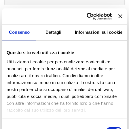
Allegato:
Pubblicato in data:
03/03/2020
Domanda non accolta
Consenso
Dettagli
Informazioni sui cookie
Questo sito web utilizza i cookie
Indice di pagina
Utilizziamo i cookie per personalizzare contenuti ed
annunci, per fornire funzionalità dei social media e per
Chi sei? Naviga il sito per profilo
analizzare il nostro traffico. Condividiamo inoltre
informazioni sul modo in cui utilizza il nostro sito con i
Futuro Studente
nostri partner che si occupano di analisi dei dati web,
Studente Iscritto
pubblicità e social media, i quali potrebbero combinarle
con altre informazioni che ha fornito loro o che hanno
Studente Internazionale
raccolto dal suo utilizzo dei loro servizi.
Laureato
Selezione