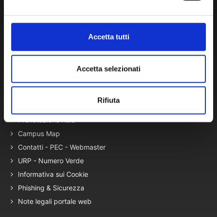
Autovalutazione, valutazione e accr.
Nucleo di Valutazione
Bacheca di Ateneo - Bandi e Concorsi
Accetta tutti
Gare Telematiche (U-Buy) ed Elenco Operatori Economici
Accetta selezionati
Terza Missione
Elenco siti tematici
Rifiuta
Servizi con Disabilità
Prenotazione Aule
Campus Map
Contatti - PEC - Webmaster
URP - Numero Verde
Informativa sui Cookie
Phishing & Sicurezza
Note legali portale web