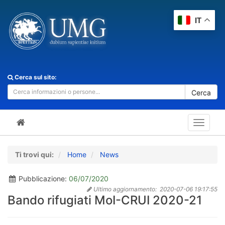
IT
Cerca sul sito:
Cerca
Toggle
navigat
Ti trovi qui:
Home
News
Pubblicazione:
06/07/2020
Ultimo aggiornamento:
2020-07-06 19:17:55
Bando rifugiati MoI-CRUI 2020-21