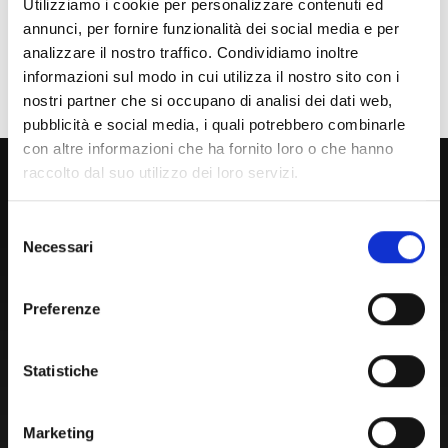
Utilizziamo i cookie per personalizzare contenuti ed
annunci, per fornire funzionalità dei social media e per
Personale
analizzare il nostro traffico. Condividiamo inoltre
Ente o Impresa
informazioni sul modo in cui utilizza il nostro sito con i
nostri partner che si occupano di analisi dei dati web,
pubblicità e social media, i quali potrebbero combinarle
con altre informazioni che ha fornito loro o che hanno
800 453 444
raccolto dal suo utilizzo dei loro servizi.
Lun. - Ven. dalle 09:00 alle 18:00 e Sab. dalle 9:00 alle 13:00
Selezione
Necessari
del
consenso
Amministrazione Trasparente
Preferenze
Portale Amministrazione Trasparente (PAT in fase di
migrazione)
Statistiche
Atti di Notifica
Normativa di Ateneo
Presidio Qualità
Marketing