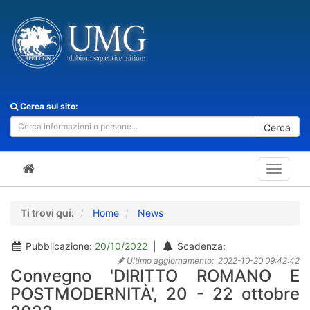
Cerca sul sito:
Cerca
Toggle
navigat
Ti trovi qui:
Home
News
Pubblicazione:
20/10/2022
|
Scadenza:
Ultimo aggiornamento:
2022-10-20 09:42:42
Convegno 'DIRITTO ROMANO E
POSTMODERNITÀ', 20 - 22 ottobre