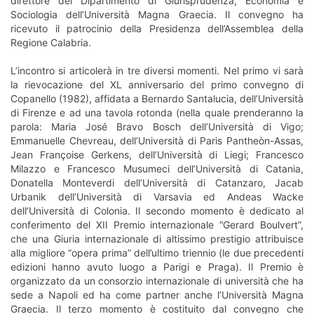
direttore del Dipartimento di Giurisprudenza, Economia e
Sociologia dell’Università Magna Graecia. Il convegno ha
ricevuto il patrocinio della Presidenza dell’Assemblea della
Regione Calabria.
L’incontro si articolerà in tre diversi momenti. Nel primo vi sarà
la rievocazione del XL anniversario del primo convegno di
Copanello (1982), affidata a Bernardo Santalucia, dell’Università
di Firenze e ad una tavola rotonda (nella quale prenderanno la
parola: Maria José Bravo Bosch dell’Università di Vigo;
Emmanuelle Chevreau, dell’Università di Paris Pantheòn-Assas,
Jean Françoise Gerkens, dell’Università di Liegi; Francesco
Milazzo e Francesco Musumeci dell’Università di Catania,
Donatella Monteverdi dell’Università di Catanzaro, Jacab
Urbanik dell’Università di Varsavia ed Andeas Wacke
dell’Università di Colonia. Il secondo momento è dedicato al
conferimento del XII Premio internazionale “Gerard Boulvert”,
che una Giuria internazionale di altissimo prestigio attribuisce
alla migliore “opera prima” dell’ultimo triennio (le due precedenti
edizioni hanno avuto luogo a Parigi e Praga). Il Premio è
organizzato da un consorzio internazionale di università che ha
sede a Napoli ed ha come partner anche l’Università Magna
Graecia. Il terzo momento è costituito dal convegno che