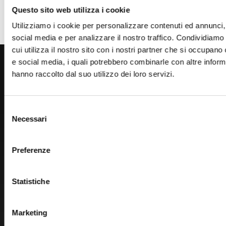
Questo sito web utilizza i cookie
Ente o Impresa
Utilizziamo i cookie per personalizzare contenuti ed annunci, 
social media e per analizzare il nostro traffico. Condividiamo
cui utilizza il nostro sito con i nostri partner che si occupano 
800 453 444
e social media, i quali potrebbero combinarle con altre inform
hanno raccolto dal suo utilizzo dei loro servizi.
Lun. - Ven. dalle 09:00 alle 18:00 e Sab. dalle 9:00 alle 13:00
Selezione
Necessari
del
Amministrazione Trasparente
consenso
Portale Amministrazione Trasparente (PAT in fase di
Preferenze
migrazione)
Atti di Notifica
Normativa di Ateneo
Statistiche
Presidio Qualità
Autovalutazione, valutazione e accr.
Marketing
Nucleo di Valutazione