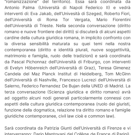
“romanizzazione” del territorio). Essa sarà coordinata da
Antonio Palma (Università di Napoli Federico II) e vedrà
interventi di: Eva Jakab, dell’Univesità di Szeged, Roberto Fiori,
dell’Università di Roma Tor Vergata, Mario Fiorentini
dell’Università di Trieste. Nella seconda conversazione (diritto
romano e nuove frontiere dei diritti) si discuterà di alcuni aspetti
cardine della cultura giuridica romana, in implicito confronto con
la diversa sensibilità maturata su quei temi nella nostra
contemporanea (diritto e identità plurali, nuove soggettività,
matrimonio e famiglia, ruolo delle tradizioni) e sarà coordinata
da Pascal Pichonnaz dell’Università di Friburgo, con interventi
di Evelyn Höbenreich dell’Università di Graz), Teresa Gimenez
Candela del Maz Planck Institut di Heidelberg, Tom McGinn
dell’Università di Nashville, Francesco Lucrezi dell’Università di
Salerno, Federico Fernandez De Bujan della UNED di Madrid. La
terza conversazione (Scienza giuridica e diritto romano) avrà
ad oggetto alcuni nodi generali particolarmente connessi con
aspetti della cultura giuridica contemporanea (ruolo dei giuristi,
funzione della dogmatica, relazione tra diritto romano e famiglie
giuridiche contemporanee, civil law cioè e common law).
Sarà coordinata da Patrizia Giunti dell’Università di Firenze e vi
interverranno: Dario Mantovani del Collège de France di Parigi),