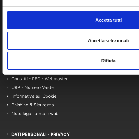
Bacheca di Ateneo - Bandi e Concorsi
Gare Telematiche (U-Buy) ed Elenco Operatori Economici
Accetta tutti
Terza Missione
Accetta selezionati
Elenco siti tematici
Servizi con Disabilità
Rifiuta
Prenotazione Aule
Campus Map
Contatti - PEC - Webmaster
URP - Numero Verde
Informativa sui Cookie
Phishing & Sicurezza
Note legali portale web
DATI PERSONALI - PRIVACY