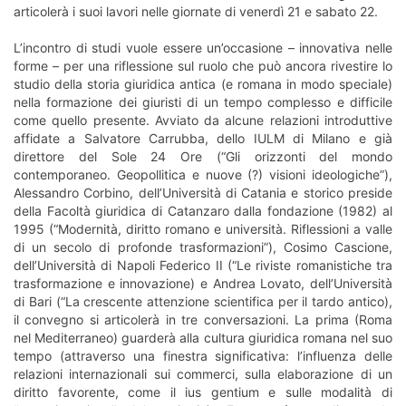
articolerà i suoi lavori nelle giornate di venerdì 21 e sabato 22.
L’incontro di studi vuole essere un’occasione – innovativa nelle
forme – per una riflessione sul ruolo che può ancora rivestire lo
studio della storia giuridica antica (e romana in modo speciale)
nella formazione dei giuristi di un tempo complesso e difficile
come quello presente. Avviato da alcune relazioni introduttive
affidate a Salvatore Carrubba, dello IULM di Milano e già
direttore del Sole 24 Ore (“Gli orizzonti del mondo
contemporaneo. Geopollitica e nuove (?) visioni ideologiche”),
Alessandro Corbino, dell’Università di Catania e storico preside
della Facoltà giuridica di Catanzaro dalla fondazione (1982) al
1995 (“Modernità, diritto romano e università. Riflessioni a valle
di un secolo di profonde trasformazioni”), Cosimo Cascione,
dell’Università di Napoli Federico II (“Le riviste romanistiche tra
trasformazione e innovazione) e Andrea Lovato, dell’Università
di Bari (“La crescente attenzione scientifica per il tardo antico),
il convegno si articolerà in tre conversazioni. La prima (Roma
nel Mediterraneo) guarderà alla cultura giuridica romana nel suo
tempo (attraverso una finestra significativa: l’influenza delle
relazioni internazionali sui commerci, sulla elaborazione di un
diritto favorente, come il ius gentium e sulle modalità di