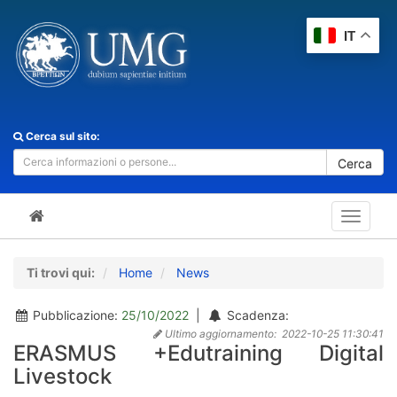
IT
Cerca sul sito:
Cerca
Toggle
navigat
Ti trovi qui:
Home
News
Pubblicazione:
25/10/2022
|
Scadenza:
Ultimo aggiornamento:
2022-10-25 11:30:41
ERASMUS +Edutraining Digital
Livestock