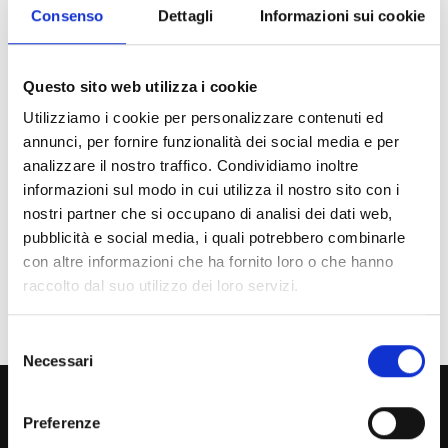
Consenso
Dettagli
Informazioni sui cookie
Chi sei? Naviga il sito per profilo
Questo sito web utilizza i cookie
Futuro Studente
Utilizziamo i cookie per personalizzare contenuti ed
Studente Iscritto
annunci, per fornire funzionalità dei social media e per
analizzare il nostro traffico. Condividiamo inoltre
Studente Internazionale
informazioni sul modo in cui utilizza il nostro sito con i
nostri partner che si occupano di analisi dei dati web,
Laureato
pubblicità e social media, i quali potrebbero combinarle
con altre informazioni che ha fornito loro o che hanno
Personale
raccolto dal suo utilizzo dei loro servizi.
Ente o Impresa
Selezione
Necessari
del
consenso
800 453 444
Preferenze
Lun. - Ven. dalle 09:00 alle 18:00 e Sab. dalle 9:00 alle 13:00