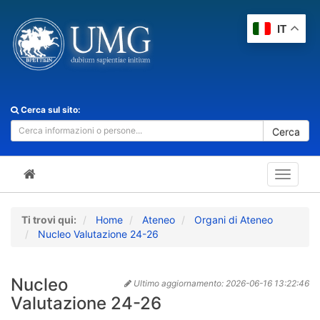
IT
Cerca sul sito:
Cerca
Toggle
navigat
Ti trovi qui:
Home
Ateneo
Organi di Ateneo
Nucleo Valutazione 24-26
Nucleo
Ultimo aggiornamento:
2026-06-16 13:22:46
Valutazione 24-26