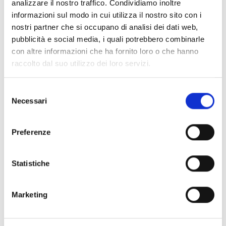
analizzare il nostro traffico. Condividiamo inoltre
Collegio dei Revisori dei Conti - Triennio 2025/2028 a
informazioni sul modo in cui utilizza il nostro sito con i
decorrere dal 18.03.2025
nostri partner che si occupano di analisi dei dati web,
pubblicità e social media, i quali potrebbero combinarle
Nucleo Valutazione 24-26
con altre informazioni che ha fornito loro o che hanno
Organi Ausiliari
raccolto dal suo utilizzo dei loro servizi.
Selezione
Chi sei? Naviga il sito per profilo
Necessari
del
Futuro Studente
consenso
Preferenze
Studente Iscritto
Studente Internazionale
Statistiche
Laureato
Marketing
Personale
Ente o Impresa