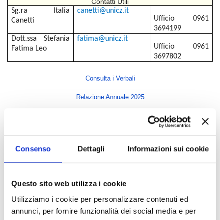
Contatti Utili
Sg.ra
Italia
canetti@unicz.it
Ufficio 0961
Canetti
3694199
Dott.ssa Stefania
fatima@unicz.it
Ufficio 0961
Fatima Leo
3697802
Consulta i Verbali
Relazione Annuale 2025
Indice di pagina
Consenso
Dettagli
Informazioni sui cookie
Rettore
Direttore Generale
Questo sito web utilizza i cookie
Senato Accademico
Utilizziamo i cookie per personalizzare contenuti ed
Consiglio di Amministrazione
annunci, per fornire funzionalità dei social media e per