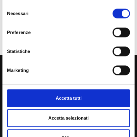
Selezione
Laureato
Necessari
del
consenso
Personale
Preferenze
Ente o Impresa
Statistiche
800 453 444
Marketing
Lun. - Ven. dalle 09:00 alle 18:00 e Sab. dalle 9:00 alle 13:00
Accetta tutti
Amministrazione Trasparente
Portale Amministrazione Trasparente (PAT in fase di
Accetta selezionati
migrazione)
Atti di Notifica
Normativa di Ateneo