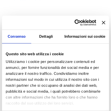
Consenso
Dettagli
Informazioni sui cookie
Indice di pagina
Corsi di Laurea delle Professioni Sanitarie a.a. 2017/2018
Questo sito web utilizza i cookie
Corsi di laurea Magistrale in Medicina e Chirurgia e
Utilizziamo i cookie per personalizzare contenuti ed
Odontoiatria e Protesi Dentaria 2017/2018
annunci, per fornire funzionalità dei social media e per
analizzare il nostro traffico. Condividiamo inoltre
informazioni sul modo in cui utilizza il nostro sito con i
Chi sei? Naviga il sito per profilo
nostri partner che si occupano di analisi dei dati web,
Futuro Studente
pubblicità e social media, i quali potrebbero combinarle
con altre informazioni che ha fornito loro o che hanno
Studente Iscritto
raccolto dal suo utilizzo dei loro servizi.
Studente Internazionale