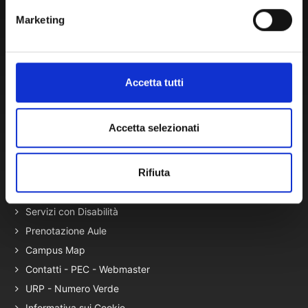
Atti di Notifica
Marketing
Normativa di Ateneo
Presidio Qualità
Autovalutazione, valutazione e accr.
Accetta tutti
Nucleo di Valutazione
Bacheca di Ateneo - Bandi e Concorsi
Gare Telematiche (U-Buy) ed Elenco Operatori Economici
Accetta selezionati
Rifiuta
Terza Missione
Elenco siti tematici
Servizi con Disabilità
Prenotazione Aule
Campus Map
Contatti - PEC - Webmaster
URP - Numero Verde
Informativa sui Cookie