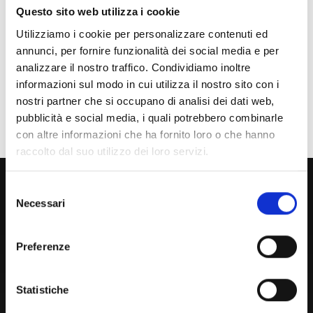
Studente Iscritto
Questo sito web utilizza i cookie
Studente Internazionale
Utilizziamo i cookie per personalizzare contenuti ed
annunci, per fornire funzionalità dei social media e per
Laureato
analizzare il nostro traffico. Condividiamo inoltre
informazioni sul modo in cui utilizza il nostro sito con i
Personale
nostri partner che si occupano di analisi dei dati web,
Ente o Impresa
pubblicità e social media, i quali potrebbero combinarle
con altre informazioni che ha fornito loro o che hanno
raccolto dal suo utilizzo dei loro servizi.
800 453 444
Selezione
Lun. - Ven. dalle 09:00 alle 18:00 e Sab. dalle 9:00 alle 13:00
Necessari
del
consenso
Preferenze
Amministrazione Trasparente
Portale Amministrazione Trasparente (PAT in fase di
Statistiche
migrazione)