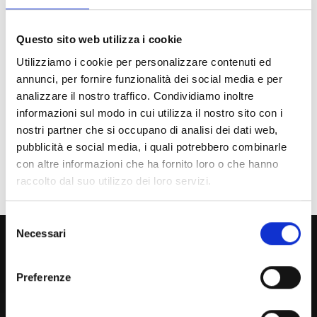
Futuro Studente
Questo sito web utilizza i cookie
Studente Iscritto
Utilizziamo i cookie per personalizzare contenuti ed
annunci, per fornire funzionalità dei social media e per
Studente Internazionale
analizzare il nostro traffico. Condividiamo inoltre
informazioni sul modo in cui utilizza il nostro sito con i
Laureato
nostri partner che si occupano di analisi dei dati web,
Personale
pubblicità e social media, i quali potrebbero combinarle
con altre informazioni che ha fornito loro o che hanno
Ente o Impresa
raccolto dal suo utilizzo dei loro servizi.
Selezione
Necessari
800 453 444
del
consenso
Lun. - Ven. dalle 09:00 alle 18:00 e Sab. dalle 9:00 alle 13:00
Preferenze