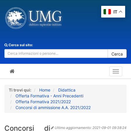
IT
Cerca sul sito:
Cerca
Toggle
navigat
Ti trovi qui:
Home
Didattica
Offerta Formativa - Anni Precedenti
Offerta Formativa 2021/2022
Concorsi di ammissione A.A. 2021/2022
Concorsi di
Ultimo aggiornamento:
2021-09-01 09:38:24