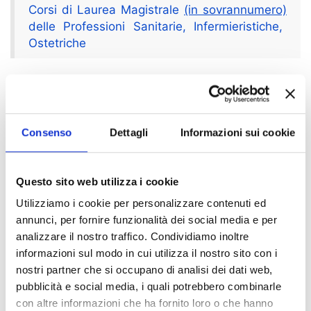
Corsi di Laurea Magistrale
(in sovrannumero)
delle Professioni Sanitarie, Infermieristiche,
Ostetriche
Corsi di Laurea Triennali
Consenso
Dettagli
Informazioni sui cookie
Corsi di Laurea delle Professioni Sanitarie
Questo sito web utilizza i cookie
Indice di pagina
Utilizziamo i cookie per personalizzare contenuti ed
CdL senza prova selettiva A.A. 2021/2022
annunci, per fornire funzionalità dei social media e per
analizzare il nostro traffico. Condividiamo inoltre
Concorsi di ammissione A.A. 2021/2022
informazioni sul modo in cui utilizza il nostro sito con i
nostri partner che si occupano di analisi dei dati web,
Chi sei? Naviga il sito per profilo
pubblicità e social media, i quali potrebbero combinarle
con altre informazioni che ha fornito loro o che hanno