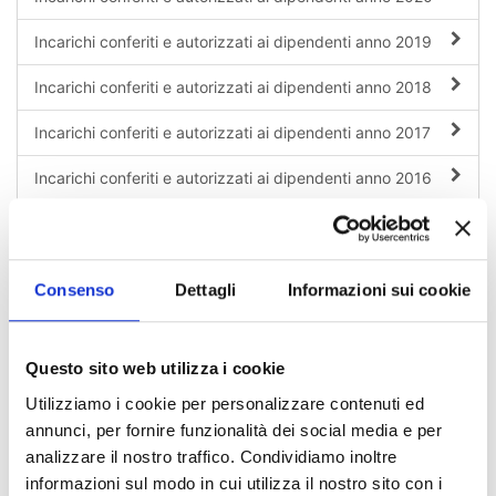
Incarichi conferiti e autorizzati ai dipendenti anno 2019
Incarichi conferiti e autorizzati ai dipendenti anno 2018
Incarichi conferiti e autorizzati ai dipendenti anno 2017
Incarichi conferiti e autorizzati ai dipendenti anno 2016
Incarichi conferiti e autorizzati ai dipendenti anno 2015
Incarichi conferiti e autorizzati ai dipendenti anno 2014
Consenso
Dettagli
Informazioni sui cookie
Incarichi conferiti e autorizzati ai dipendenti anno 2013
Incarichi conferiti e autorizzati ai dipendenti anno 2008
Questo sito web utilizza i cookie
Utilizziamo i cookie per personalizzare contenuti ed
Incarichi conferiti e autorizzati ai dipendenti anno 2012
annunci, per fornire funzionalità dei social media e per
Incarichi conferiti e autorizzati ai dipendenti anno 2011
analizzare il nostro traffico. Condividiamo inoltre
informazioni sul modo in cui utilizza il nostro sito con i
Incarichi conferiti e autorizzati ai dipendenti anno 2010