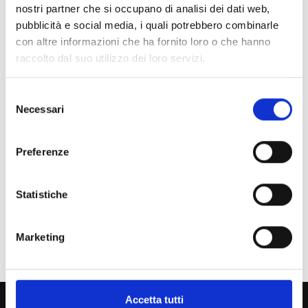
nostri partner che si occupano di analisi dei dati web,
pubblicità e social media, i quali potrebbero combinarle
Incarichi conferiti e autorizzati ai dipendenti anno 2009
con altre informazioni che ha fornito loro o che hanno
raccolto dal suo utilizzo dei loro servizi.
Chi sei? Naviga il sito per profilo
Selezione
Futuro Studente
Necessari
del
Studente Iscritto
consenso
Preferenze
Studente Internazionale
Laureato
Statistiche
Personale
Marketing
Ente o Impresa
Accetta tutti
800 453 444