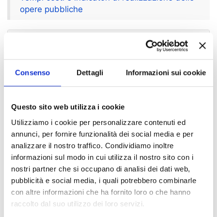
opere pubbliche
Indice di pagina
Atti di programmazione delle opere pubbliche
Programmazione triennale opere pubbliche 2026/2028
Consenso
Dettagli
Informazioni sui cookie
Nuclei di valutazione e verifica degli investimenti
pubblici
Questo sito web utilizza i cookie
Tempi costi e indicatori di realizzazione delle opere
Utilizziamo i cookie per personalizzare contenuti ed
pubbliche
annunci, per fornire funzionalità dei social media e per
analizzare il nostro traffico. Condividiamo inoltre
informazioni sul modo in cui utilizza il nostro sito con i
Chi sei? Naviga il sito per profilo
nostri partner che si occupano di analisi dei dati web,
Futuro Studente
pubblicità e social media, i quali potrebbero combinarle
con altre informazioni che ha fornito loro o che hanno
Studente Iscritto
raccolto dal suo utilizzo dei loro servizi.