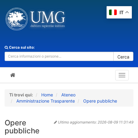
IT
Cerca sul sito:
Cerca
Toggle
navigat
Ti trovi qui:
Home
Ateneo
Amministrazione Trasparente
Opere pubbliche
Opere
Ultimo aggiornamento:
2026-08-09 11:31:49
pubbliche