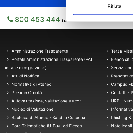
Rifiuta
800 453 444
Lun. - Ven. dalle 09:00 alle 18:00 e Sab. da
Amministrazione Trasparente
Terza Miss
Portale Amministrazione Trasparente (PAT
Elenco siti 
in fase di migrazione)
Servizi con 
Atti di Notifica
Prenotazio
Normativa di Ateneo
Campus M
Presidio Qualità
Contatti -
Autovalutazione, valutazione e accr.
URP - Num
Nucleo di Valutazione
Informativa
Bacheca di Ateneo - Bandi e Concorsi
Phishing &
Gare Telematiche (U-Buy) ed Elenco
Note legali