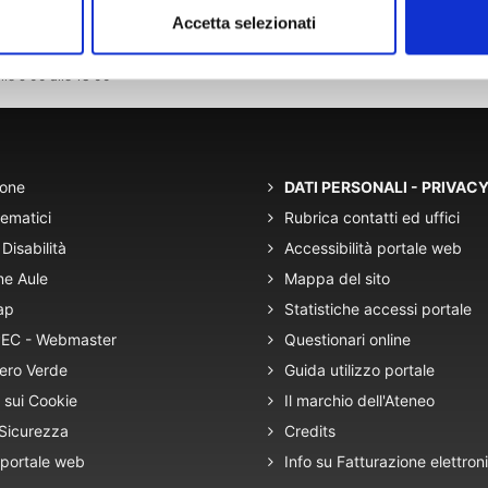
Accetta selezionati
lle 9:00 alle 13:00
ione
DATI PERSONALI - PRIVAC
tematici
Rubrica contatti ed uffici
Disabilità
Accessibilità portale web
ne Aule
Mappa del sito
ap
Statistiche accessi portale
 PEC - Webmaster
Questionari online
ero Verde
Guida utilizzo portale
 sui Cookie
Il marchio dell'Ateneo
 Sicurezza
Credits
 portale web
Info su Fatturazione elettron