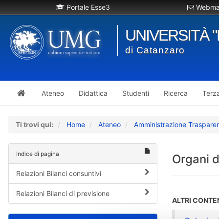
Portale Esse3
Webmai
UNIVERSITÀ 
di Catanzaro
Ateneo
Didattica
Studenti
Ricerca
Terz
Ti trovi qui:
Home
Ateneo
Amministrazione Traspare
Indice di pagina
Organi d
Relazioni Bilanci consuntivi
Relazioni Bilanci di previsione
ALTRI CONTE