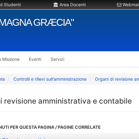
l Studenti
Area Docenti
Webmail
"MAGNA GRÆCIA"
a Missione
Eventi
Servizi
nte
Controlli e rilievi sull'amministrazione
Organi di revisione a
i revisione amministrativa e contabile
NUTI PER QUESTA PAGINA / PAGINE CORRELATE