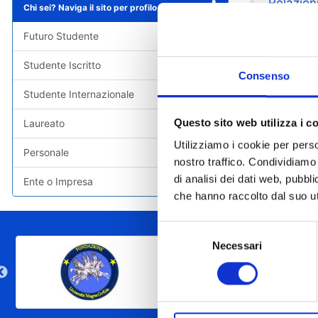
Relazioni
Chi sei? Naviga il sito per profilo
Futuro Studente
Relazioni
Studente Iscritto
Consenso
Studente Internazionale
Questo sito web utilizza i c
Laureato
Utilizziamo i cookie per perso
Personale
nostro traffico. Condividiamo 
di analisi dei dati web, pubbl
Ente o Impresa
che hanno raccolto dal suo uti
Selezione
Necessari
del
consenso