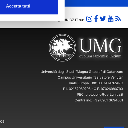
Accetta tutti
Segui UNICZ.IT su:
Y
Università degli Studi "Magna Græcia" di Catanzaro
Campus Universitario "Salvatore Venuta"
Viale Europa - 88100 CATANZARO
P.I. 02157060795 - C.F. 97026980793
PEC: protocollo@cert.unicz.it
Centralino: +39 0961 3694001
ica