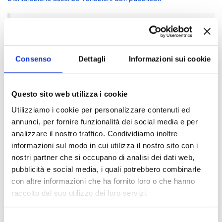
Anno 2020
Importi di viaggi di servizio e missioni
Consenso
Dettagli
Informazioni sui cookie
Altre cariche presso enti pubblici e privati
Altri incarichi con oneri a carico della finanza pubblica
Dichiarazione dei redditi soggetti ad Irpef anno 2020
Dati relativi al coniuge ed ai parenti-negato consenso
Questo sito web utilizza i cookie
Dichiarazione per spese sostenute per propaganda elettorale
Dichiarazione assenza variazioni dati pubblicati
Utilizziamo i cookie per personalizzare contenuti ed
annunci, per fornire funzionalità dei social media e per
analizzare il nostro traffico. Condividiamo inoltre
Indice di pagina
informazioni sul modo in cui utilizza il nostro sito con i
nostri partner che si occupano di analisi dei dati web,
Prof. Arturo Pujia
pubblicità e social media, i quali potrebbero combinarle
Prof.ssa Donatella Paolino
con altre informazioni che ha fornito loro o che hanno
raccolto dal suo utilizzo dei loro servizi.
Prof. Maurizio Morelli
Selezione
Prof.ssa Maura Ranieri