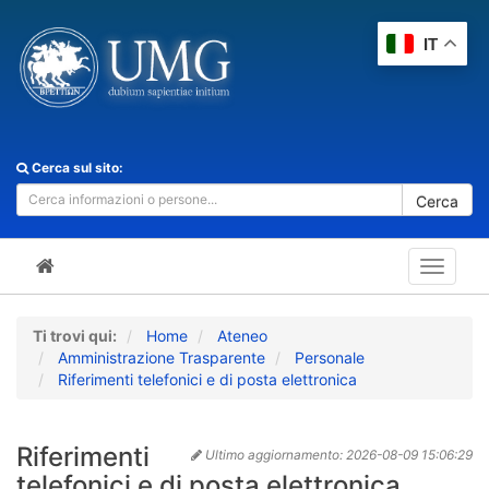
IT
Cerca sul sito:
Cerca
Toggle
navigat
Ti trovi qui:
Home
Ateneo
Amministrazione Trasparente
Personale
Riferimenti telefonici e di posta elettronica
Riferimenti
Ultimo aggiornamento:
2026-08-09 15:06:29
telefonici e di posta elettronica