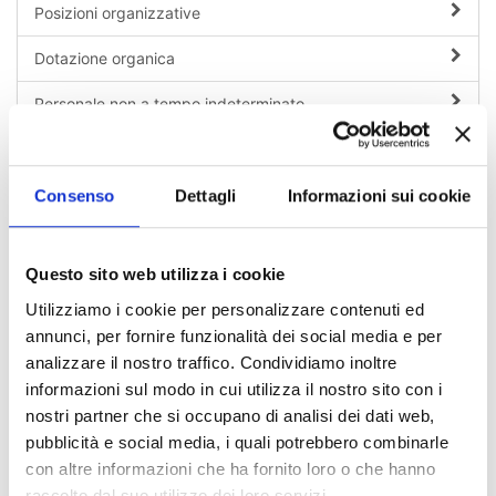
Posizioni organizzative
Dotazione organica
Personale non a tempo indeterminato
Tassi di assenza
Incarichi conferiti e autorizzati ai dipendenti (Dirigenti e
Consenso
Dettagli
Informazioni sui cookie
non dirigenti)
Contrattazione collettiva
Questo sito web utilizza i cookie
Contrattazione integrativa
Utilizziamo i cookie per personalizzare contenuti ed
annunci, per fornire funzionalità dei social media e per
OIV
analizzare il nostro traffico. Condividiamo inoltre
informazioni sul modo in cui utilizza il nostro sito con i
nostri partner che si occupano di analisi dei dati web,
Chi sei? Naviga il sito per profilo
pubblicità e social media, i quali potrebbero combinarle
Futuro Studente
con altre informazioni che ha fornito loro o che hanno
raccolto dal suo utilizzo dei loro servizi.