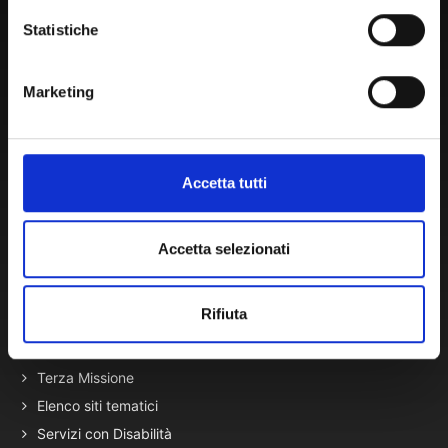
Statistiche
Amministrazione Trasparente
Portale Amministrazione Trasparente (PAT in fase di
Marketing
migrazione)
Atti di Notifica
Normativa di Ateneo
Accetta tutti
Presidio Qualità
Autovalutazione, valutazione e accr.
Accetta selezionati
Nucleo di Valutazione
Bacheca di Ateneo - Bandi e Concorsi
Gare Telematiche (U-Buy) ed Elenco Operatori Economici
Rifiuta
Terza Missione
Elenco siti tematici
Servizi con Disabilità