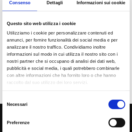
Consenso
Dettagli
Informazioni sui cookie
Chi sei? Naviga il sito per profilo
Questo sito web utilizza i cookie
Futuro Studente
Utilizziamo i cookie per personalizzare contenuti ed
Studente Iscritto
annunci, per fornire funzionalità dei social media e per
analizzare il nostro traffico. Condividiamo inoltre
Studente Internazionale
informazioni sul modo in cui utilizza il nostro sito con i
nostri partner che si occupano di analisi dei dati web,
Laureato
pubblicità e social media, i quali potrebbero combinarle
Personale
con altre informazioni che ha fornito loro o che hanno
raccolto dal suo utilizzo dei loro servizi.
Ente o Impresa
Selezione
Necessari
del
800 453 444
consenso
Lun. - Ven. dalle 09:00 alle 18:00 e Sab. dalle 9:00 alle 13:00
Preferenze