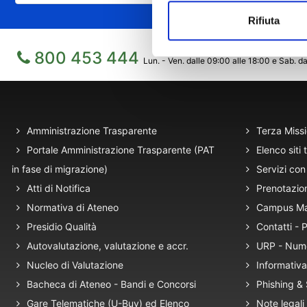
Rifiuta
800 453 444
Lun. - Ven. dalle 09:00 alle 18:00 e Sab. da
Amministrazione Trasparente
Terza Miss
Portale Amministrazione Trasparente (PAT
Elenco siti 
in fase di migrazione)
Servizi con 
Atti di Notifica
Prenotazio
Normativa di Ateneo
Campus M
Presidio Qualità
Contatti -
Autovalutazione, valutazione e accr.
URP - Num
Nucleo di Valutazione
Informativa
Bacheca di Ateneo - Bandi e Concorsi
Phishing &
Gare Telematiche (U-Buy) ed Elenco
Note legali