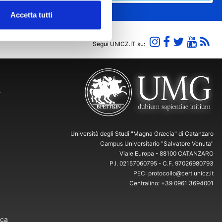
Accetta tutti
Segui UNICZ.IT su:
Y
Università degli Studi "Magna Græcia" di Catanzaro
Campus Universitario "Salvatore Venuta"
Viale Europa - 88100 CATANZARO
P.I. 02157060795 - C.F. 97026980793
PEC: protocollo@cert.unicz.it
Centralino: +39 0961 3694001
ica