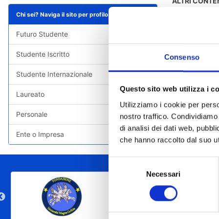
ALTRI CONTE
Chi sei? Naviga il sito per profilo
Estratti
Futuro Studente
Studente Iscritto
Consenso
Studente Internazionale
Questo sito web utilizza i c
Laureato
Utilizziamo i cookie per perso
Personale
nostro traffico. Condividiamo 
di analisi dei dati web, pubbl
Ente o Impresa
che hanno raccolto dal suo uti
Selezione
Necessari
del
consenso