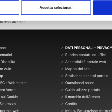
Accetta selezionati
lle 9:00 alle 13:00
ione
DATI PERSONALI - PRIVAC
tematici
Rubrica contatti ed uffici
Disabilità
Accessibilità portale web
ne Aule
Mappa del sito
ap
Statistiche accessi portale
 PEC - Webmaster
Questionari online
ero Verde
Guida utilizzo portale
 sui Cookie
Il marchio dell'Ateneo
 Sicurezza
Credits
 portale web
Info su Fatturazione elettron