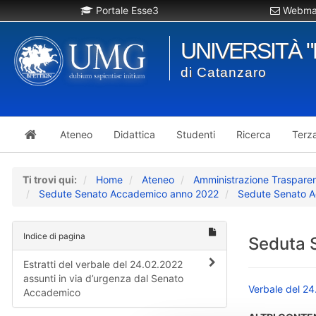
Portale Esse3
Webmai
UNIVERSITÀ 
di Catanzaro
Ateneo
Didattica
Studenti
Ricerca
Terz
Ti trovi qui:
Home
Ateneo
Amministrazione Traspare
Sedute Senato Accademico anno 2022
Sedute Senato A
Indice di pagina
Seduta 
Estratti del verbale del 24.02.2022
assunti in via d’urgenza dal Senato
Verbale del 2
Accademico