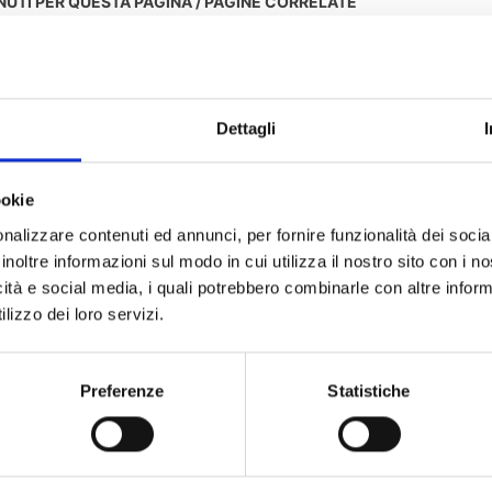
NUTI PER QUESTA PAGINA / PAGINE CORRELATE
 del verbale del 24.02.2022 assunti in via d’urgenza da
Dettagli
ookie
nalizzare contenuti ed annunci, per fornire funzionalità dei socia
inoltre informazioni sul modo in cui utilizza il nostro sito con i 
icità e social media, i quali potrebbero combinarle con altre inform
lizzo dei loro servizi.
Preferenze
Statistiche