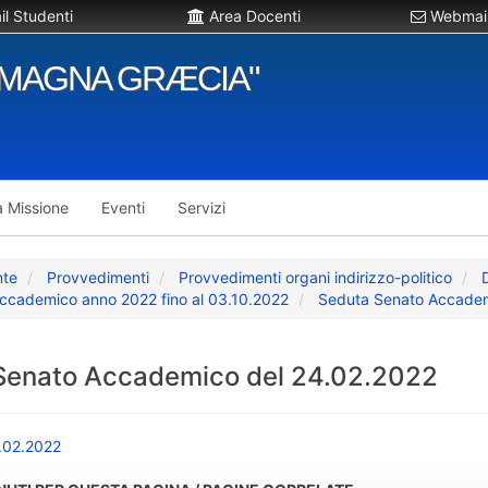
l Studenti
Area Docenti
Webmail
"MAGNA GRÆCIA"
a Missione
Eventi
Servizi
nte
Provvedimenti
Provvedimenti organi indirizzo-politico
ccademico anno 2022 fino al 03.10.2022
Seduta Senato Accadem
Senato Accademico del 24.02.2022
4.02.2022