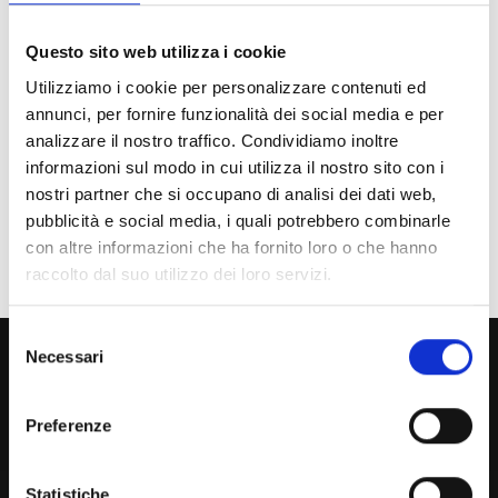
Futuro Studente
Questo sito web utilizza i cookie
Studente Iscritto
Utilizziamo i cookie per personalizzare contenuti ed
Studente Internazionale
annunci, per fornire funzionalità dei social media e per
analizzare il nostro traffico. Condividiamo inoltre
Laureato
informazioni sul modo in cui utilizza il nostro sito con i
nostri partner che si occupano di analisi dei dati web,
Personale
pubblicità e social media, i quali potrebbero combinarle
con altre informazioni che ha fornito loro o che hanno
Ente o Impresa
raccolto dal suo utilizzo dei loro servizi.
Selezione
800 453 444
Necessari
del
consenso
Lun. - Ven. dalle 09:00 alle 18:00 e Sab. dalle 9:00 alle 13:00
Preferenze
Amministrazione Trasparente
Statistiche