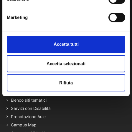
Portale Amministrazione Trasparente (PAT in fase di
migrazione)
Marketing
Atti di Notifica
Normativa di Ateneo
Presidio Qualità
Accetta tutti
Autovalutazione, valutazione e accr.
Nucleo di Valutazione
Accetta selezionati
Bacheca di Ateneo - Bandi e Concorsi
Gare Telematiche (U-Buy) ed Elenco Operatori Economici
Rifiuta
Terza Missione
Elenco siti tematici
Servizi con Disabilità
Prenotazione Aule
Campus Map