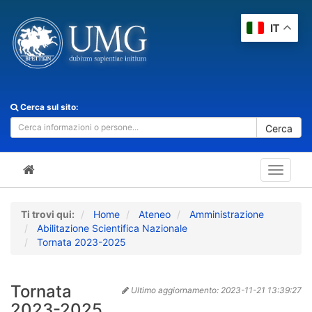
IT
Cerca sul sito:
Cerca
Toggle
navigat
Ti trovi qui:
Home
Ateneo
Amministrazione
Abilitazione Scientifica Nazionale
Tornata 2023-2025
Tornata
Ultimo aggiornamento:
2023-11-21 13:39:27
2023-2025