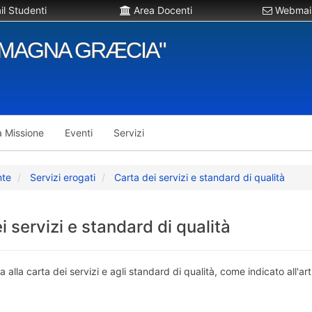
l Studenti
Area Docenti
Webmail
"MAGNA GRÆCIA"
a Missione
Eventi
Servizi
nte
Servizi erogati
Carta dei servizi e standard di qualità
i servizi e standard di qualità
a alla carta dei servizi e agli standard di qualità, come indicato all'ar