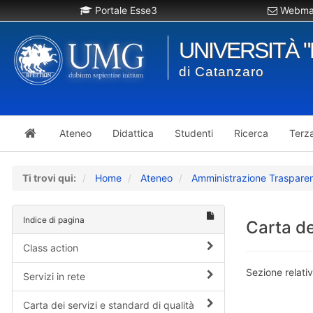
Portale Esse3
Webmai
UNIVERSITÀ 
di Catanzaro
Ateneo
Didattica
Studenti
Ricerca
Terz
Ti trovi qui:
Home
Ateneo
Amministrazione Traspare
Indice di pagina
Carta de
Class action
Sezione relativ
Servizi in rete
Carta dei servizi e standard di qualità