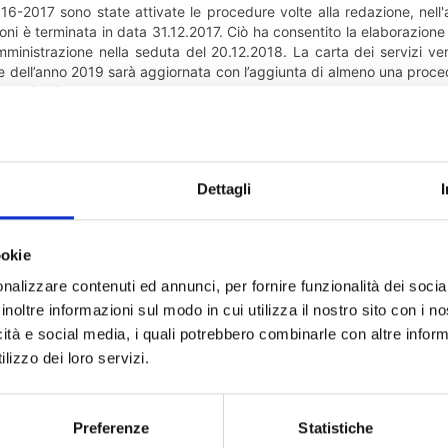
16-2017 sono state attivate le procedure volte alla redazione, nell'
ioni è terminata in data 31.12.2017. Ciò ha consentito la elaborazion
mministrazione nella seduta del 20.12.2018. La carta dei servizi ve
 dell’anno 2019 sarà aggiornata con l’aggiunta di almeno una procedur
’anno 2018.
 istruttorio :
ida per la redazione della carta dei servizi
i portatori di interesse
Dettagli
er osservazioni
 CdA del 20/12/2018
ookie
RVIZI UMG E STANDARD DI QUALITA'
nalizzare contenuti ed annunci, per fornire funzionalità dei socia
inoltre informazioni sul modo in cui utilizza il nostro sito con i 
icità e social media, i quali potrebbero combinarle con altre inform
lizzo dei loro servizi.
Preferenze
Statistiche