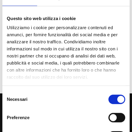
Chi sei? Naviga il sito per profilo
Futuro Studente
Questo sito web utilizza i cookie
Studente Iscritto
Utilizziamo i cookie per personalizzare contenuti ed
annunci, per fornire funzionalità dei social media e per
Studente Internazionale
analizzare il nostro traffico. Condividiamo inoltre
informazioni sul modo in cui utilizza il nostro sito con i
Laureato
nostri partner che si occupano di analisi dei dati web,
pubblicità e social media, i quali potrebbero combinarle
Personale
con altre informazioni che ha fornito loro o che hanno
Ente o Impresa
raccolto dal suo utilizzo dei loro servizi.
Selezione
Necessari
del
800 453 444
consenso
Lun. - Ven. dalle 09:00 alle 18:00 e Sab. dalle 9:00 alle 13:00
Preferenze