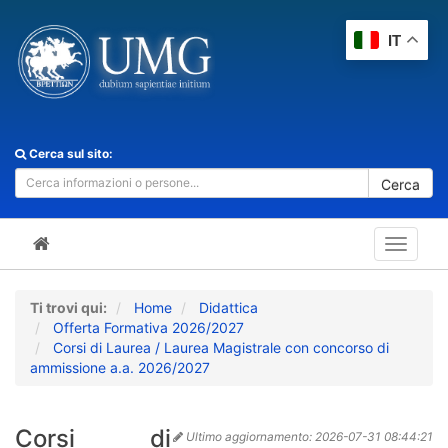
IT
Cerca sul sito:
Cerca
Toggle
navigat
Ti trovi qui:
Home
Didattica
Offerta Formativa 2026/2027
Corsi di Laurea / Laurea Magistrale con concorso di
ammissione a.a. 2026/2027
Corsi di
Ultimo aggiornamento:
2026-07-31 08:44:21