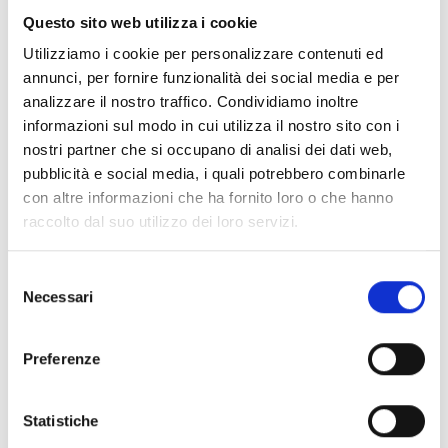
Questo sito web utilizza i cookie
Consiglio di Amministrazione - adempimenti ex art. 14,
D.lgs. n. 33/2013 - Triennio 2020/2023 (scaduto il
Utilizziamo i cookie per personalizzare contenuti ed
19/12/2023)
annunci, per fornire funzionalità dei social media e per
analizzare il nostro traffico. Condividiamo inoltre
Consiglio di Amministrazione - adempimenti ex art. 14,
informazioni sul modo in cui utilizza il nostro sito con i
D.lgs. n. 33/2013 - triennio 2017/2020 scaduto il
nostri partner che si occupano di analisi dei dati web,
18.12.2020
pubblicità e social media, i quali potrebbero combinarle
Consiglio di Amministrazione - adempimenti ex art. 14,
con altre informazioni che ha fornito loro o che hanno
D.lgs. n. 33/2013 - triennio 2014/2017 scaduto il
raccolto dal suo utilizzo dei loro servizi.
13.12.2017
Consiglio di Amministrazione - adempimenti ex art. 14,
Selezione
D.lgs. n. 33/2013 - triennio 2011/2014 scaduto il
Necessari
del
13.12.2014
consenso
Preferenze
Chi sei? Naviga il sito per profilo
Futuro Studente
Statistiche