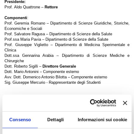
Presidente:
Prof. Aldo Quattrone
–
Rettore
Componenti
:
Prof. Geremia Romano
– Dipartimento di Scienze Giuridiche, Storiche,
Economiche e Sociali
Prof. Salvatore Ragusa – Dipartimento di Scienze della Salute
Prof.ssa Maria Pavia
– Dipartimento di Scienze della Salute
Prof. Giuseppe Viglietto
– Dipartimento di Medicina Sperimentale e
Clinica
Dott.ssa Gennarina Arabia
– Dipartimento di Scienze Mediche e
Chirurgiche
Dott. Roberto Sigilli
–
Direttore Generale
Dott. Mario Antonini
– Componente esterno
Avv. Dott. Domenico Antonio Bilotta
– Componente esterno
Sig. Giuseppe Mercurio - Rappresentante degli Studenti
Componenti cessati
Dott. Giuseppe Mazza
– Rappresentante degli Studenti -
Cessato
dalla carica il 13/03/2016
Consenso
Dettagli
Informazioni sui cookie
Indice di pagina