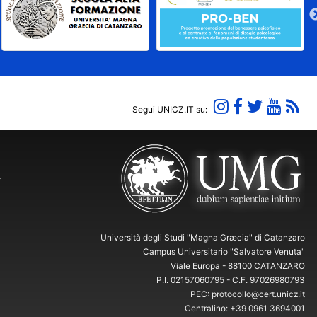
Segui UNICZ.IT su:
Y
Università degli Studi "Magna Græcia" di Catanzaro
Campus Universitario "Salvatore Venuta"
Viale Europa - 88100 CATANZARO
P.I. 02157060795 - C.F. 97026980793
PEC: protocollo@cert.unicz.it
Centralino: +39 0961 3694001