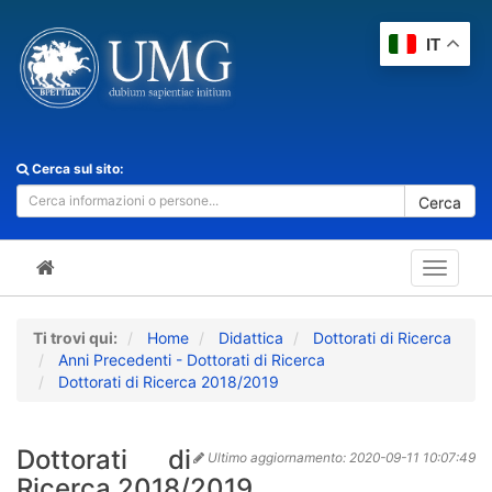
IT
Cerca sul sito:
Cerca
Toggle
navigat
Ti trovi qui:
Home
Didattica
Dottorati di Ricerca
Anni Precedenti - Dottorati di Ricerca
Dottorati di Ricerca 2018/2019
Dottorati di
Ultimo aggiornamento:
2020-09-11 10:07:49
Ricerca 2018/2019