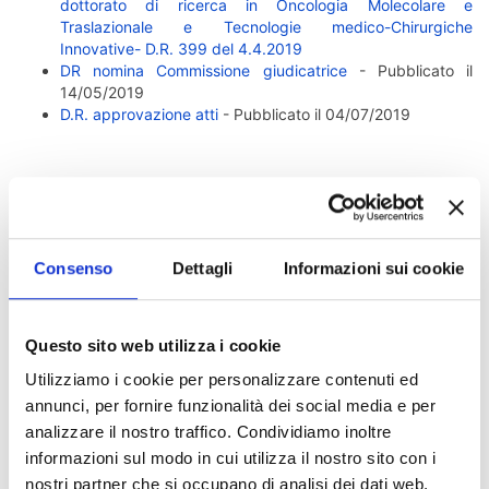
dottorato di ricerca in Oncologia Molecolare e
Traslazionale e Tecnologie medico-Chirurgiche
Innovative- D.R. 399 del 4.4.2019
DR nomina Commissione giudicatrice
- Pubblicato il
14/05/2019
D.R. approvazione atti
- Pubblicato il 04/07/2019
ALTRI CONTENUTI PER QUESTA PAGINA / PAGINE
CORRELATE
Dottorato di ricerca in Biomarcatori delle
Consenso
Dettagli
Informazioni sui cookie
malattie croniche e complesse A.A. 2018
/2019
Questo sito web utilizza i cookie
Dottorato di ricerca in Oncologia molecolare e
Utilizziamo i cookie per personalizzare contenuti ed
traslazionale e tecnologie medico chirurgiche
annunci, per fornire funzionalità dei social media e per
innovative A.A. 2018/19
analizzare il nostro traffico. Condividiamo inoltre
informazioni sul modo in cui utilizza il nostro sito con i
nostri partner che si occupano di analisi dei dati web,