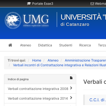
Portale Esse3
Webmai
UNIVERSITÀ 
di Catanzaro
Ateneo
Didattica
Studenti
Ricerca
Terz
Ti trovi qui:
Home
Ateneo
Amministrazione Traspare
Verbali incontri di Contrattazione integrativa e Relazioni Illu
Indice di pagina
Verbali 
Verbali contrattazione integrativa 2008
Verbali contrattazione integrativa 2014
C.C.I. d