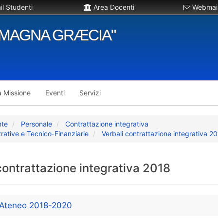
l Studenti
Area Docenti
Webmail
"MAGNA GRÆCIA"
a Missione
Eventi
Servizi
nte
Personale
Contrattazione integrativa
strative e Tecnico-Finanziarie
Verbali contrattazione integrativa 2
contrattazione integrativa 2018
i Ateneo 2018-2020