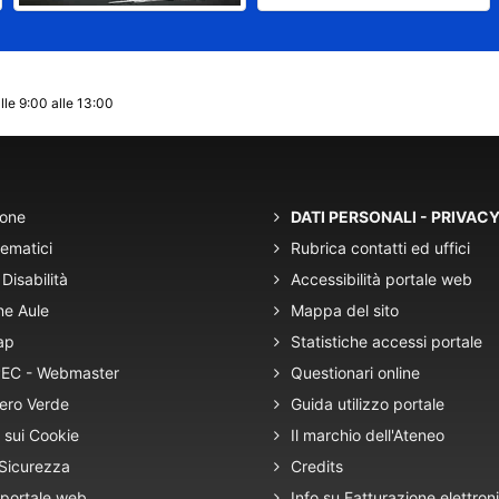
lle 9:00 alle 13:00
ione
DATI PERSONALI - PRIVAC
tematici
Rubrica contatti ed uffici
Disabilità
Accessibilità portale web
ne Aule
Mappa del sito
ap
Statistiche accessi portale
 PEC - Webmaster
Questionari online
ero Verde
Guida utilizzo portale
 sui Cookie
Il marchio dell'Ateneo
 Sicurezza
Credits
 portale web
Info su Fatturazione elettron