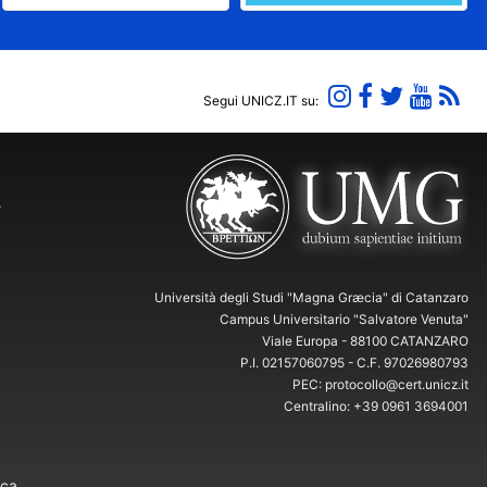
Segui UNICZ.IT su:
Y
Università degli Studi "Magna Græcia" di Catanzaro
Campus Universitario "Salvatore Venuta"
Viale Europa - 88100 CATANZARO
P.I. 02157060795 - C.F. 97026980793
PEC: protocollo@cert.unicz.it
Centralino: +39 0961 3694001
ica