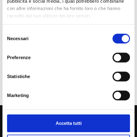
pubblicità e social media, i quali potrebbero combinarle
con altre informazioni che ha fornito loro o che hanno
Chi sei? Naviga il sito per profilo
raccolto dal suo utilizzo dei loro servizi.
Futuro Studente
Selezione
Studente Iscritto
Necessari
del
consenso
Studente Internazionale
Preferenze
Laureato
Personale
Statistiche
Ente o Impresa
Marketing
800 453 444
Accetta tutti
Lun. - Ven. dalle 09:00 alle 18:00 e Sab. dalle 9:00 alle 13:00