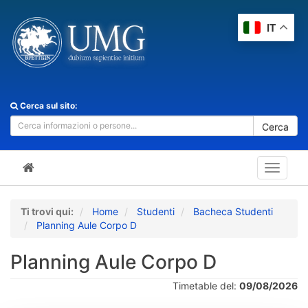
IT
Cerca sul sito:
Cerca
Toggle
navigat
Ti trovi qui:
Home
Studenti
Bacheca Studenti
Planning Aule Corpo D
Planning Aule Corpo D
Timetable del:
09/08/2026