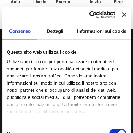
Aula
Livello
Evento
Inizio
Fine
- spiacenti nessun evento registrato -
Consenso
Dettagli
Informazioni sui cookie
800 453 444
Lun. - Ven. dalle 09:00 alle 18:00 e Sab. dalle 9:00 alle 13:00
Questo sito web utilizza i cookie
Utilizziamo i cookie per personalizzare contenuti ed
annunci, per fornire funzionalità dei social media e per
Amministrazione Trasparente
analizzare il nostro traffico. Condividiamo inoltre
Portale Amministrazione Trasparente (PAT in fase di
informazioni sul modo in cui utilizza il nostro sito con i
nostri partner che si occupano di analisi dei dati web,
migrazione)
pubblicità e social media, i quali potrebbero combinarle
Atti di Notifica
con altre informazioni che ha fornito loro o che hanno
Normativa di Ateneo
raccolto dal suo utilizzo dei loro servizi.
Presidio Qualità
Autovalutazione, valutazione e accr.
Selezione
Nucleo di Valutazione