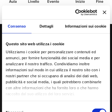
Aula
Livello
Evento
Inizio
Fine
- spiacenti nessun evento registrato -
Consenso
Dettagli
Informazioni sui cookie
800 453 444
Lun. - Ven. dalle 09:00 alle 18:00 e Sab. dalle 9:00 alle 13:00
Questo sito web utilizza i cookie
Utilizziamo i cookie per personalizzare contenuti ed
annunci, per fornire funzionalità dei social media e per
Amministrazione Trasparente
analizzare il nostro traffico. Condividiamo inoltre
Portale Amministrazione Trasparente (PAT in fase di
informazioni sul modo in cui utilizza il nostro sito con i
nostri partner che si occupano di analisi dei dati web,
migrazione)
pubblicità e social media, i quali potrebbero combinarle
Atti di Notifica
con altre informazioni che ha fornito loro o che hanno
Normativa di Ateneo
raccolto dal suo utilizzo dei loro servizi.
Presidio Qualità
Autovalutazione, valutazione e accr.
Selezione
Nucleo di Valutazione