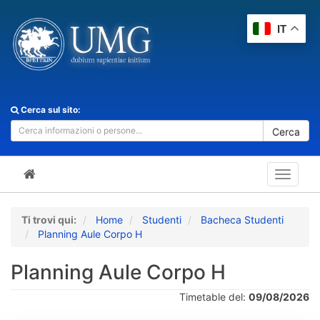
IT
Cerca sul sito:
Cerca
Toggle
navigat
Ti trovi qui:
Home
Studenti
Bacheca Studenti
Planning Aule Corpo H
Planning Aule Corpo H
Timetable del:
09/08/2026