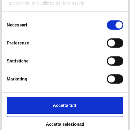
raccolto dal suo utilizzo dei loro servizi.
2026-
Sistema Bibliotecario Ateneo-26 agosto - Corso
08-05
gratuito online per imparare ad usare EndNote
(software per referenze bibliografiche
Selezione
automatiche)
Necessari
del
2026-08-05
Pubblicazione:
consenso
Scadenza:
Preferenze
Vista da 1 a 10 di 500 elementi
Statistiche
Precedente
1
2
3
4
5
…
50
Successivo
Marketing
Indice di pagina
Notizie Ateneo
Accetta tutti
Chi sei? Naviga il sito per profilo
Accetta selezionati
Futuro Studente