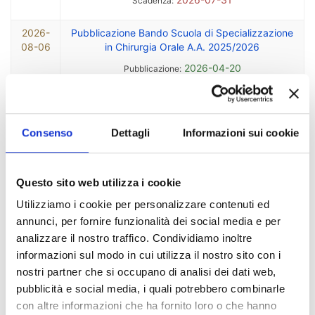
Scadenza:
2026-
Pubblicazione Bando Scuola di Specializzazione
08-06
in Chirurgia Orale A.A. 2025/2026
2026-04-20
Pubblicazione:
Scadenza:
2026-
Ondate di calore ed epilessia, l’intervento del prof.
Consenso
Dettagli
Informazioni sui cookie
08-06
Francesco Fortunato su ''La Repubblica''
2026-08-06
Pubblicazione:
Scadenza:
Questo sito web utilizza i cookie
Utilizziamo i cookie per personalizzare contenuti ed
2026-
Bando di Ammissione ai corsi formazione iniziale
annunci, per fornire funzionalità dei social media e per
08-06
degli insegnanti della scuola primaria e della
analizzare il nostro traffico. Condividiamo inoltre
scuola secondaria di primo e secondo grado a.a.
2025/2026
informazioni sul modo in cui utilizza il nostro sito con i
nostri partner che si occupano di analisi dei dati web,
2026-07-02
Pubblicazione:
pubblicità e social media, i quali potrebbero combinarle
Scadenza:
con altre informazioni che ha fornito loro o che hanno